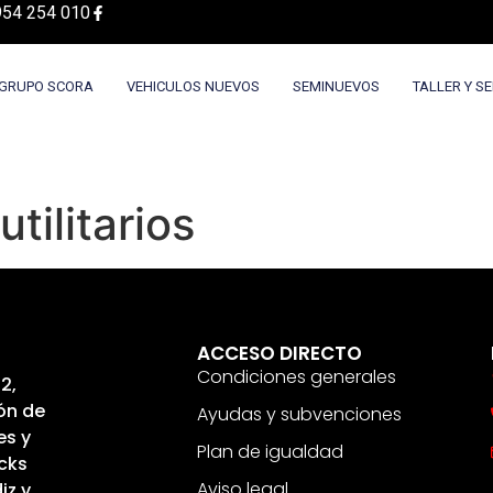
954 254 010
GRUPO SCORA
VEHICULOS NUEVOS
SEMINUEVOS
TALLER Y SE
tilitarios
ACCESO DIRECTO
Condiciones generales
2,
ón de
Ayudas y subvenciones
es y
Plan de igualdad
cks
Aviso legal
iz y